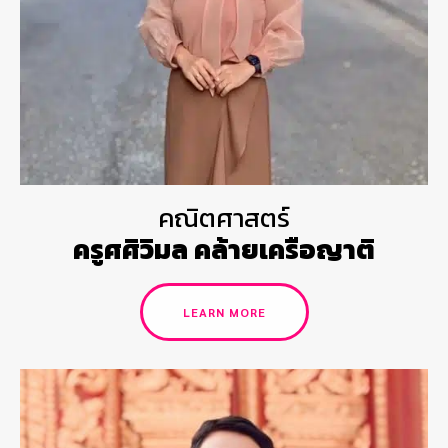
คณิตศาสตร์
ครูศศิวิมล คล้ายเครือญาติ
LEARN MORE