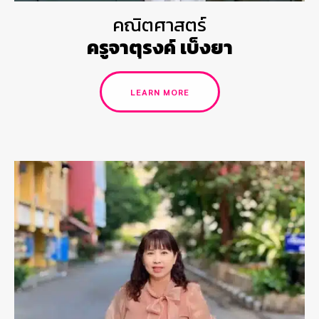
คณิตศาสตร์
ครูจาตุรงค์ เบ็งยา
LEARN MORE