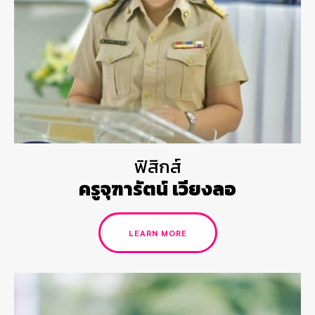
ฟิสิกส์
ครูจุฑารัตน์ เวียงลอ
LEARN MORE