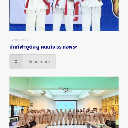
02/02/2569
นักกีฬายูยิสสู คนเก่ง รร.หอพระ
Read more