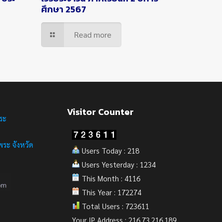
ศึกษา 2567
Read more
Visitor Counter
ระ
ระ จังหวัด
Users Today : 218
Users Yesterday : 1234
This Month : 4116
This Year : 172274
Total Users : 723611
Your IP Address : 216.73.216.189