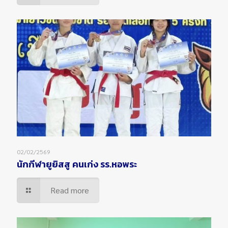
02/02/2569
นักกีฬายูยิสสู คนเก่ง รร.หอพระ
Read more