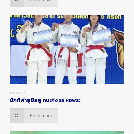
02/02/2569
นักกีฬายูยิสสู คนเก่ง รร.หอพระ
Read more