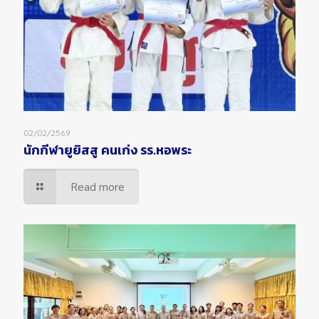
02/02/2569
นักกีฬายูยิสสู คนเก่ง รร.หอพระ
Read more