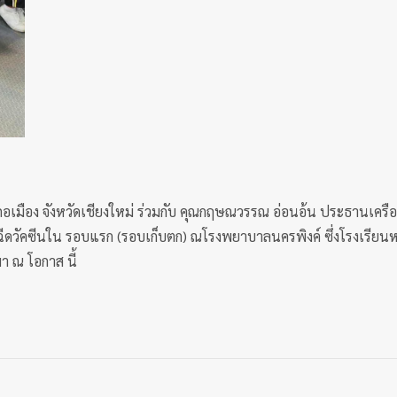
อเมือง จังหวัดเชียงใหม่ ร่วมกับ คุณกฤษณวรรณ อ่อนอ้น ประธานเครือ
บการฉีดวัคซีนใน รอบแรก (รอบเก็บตก) ณโรงพยาบาลนครพิงค์ ซึ่งโรงเรีย
า ณ โอกาส นี้