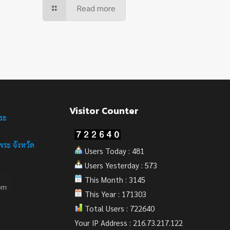
Read more
Visitor Counter
ระ
ระ จังหวัด
Users Today : 481
Users Yesterday : 573
This Month : 3145
This Year : 171303
Total Users : 722640
Your IP Address : 216.73.217.122