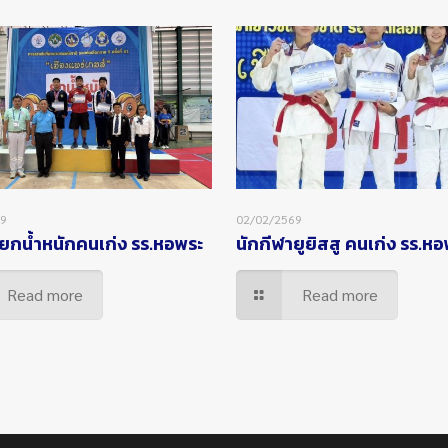
69
02/02/2569
ยกน้ำหนักคนเก่ง รร.หอพระ
นักกีฬายูยิสสู คนเก่ง รร.ห
Read more
Read more