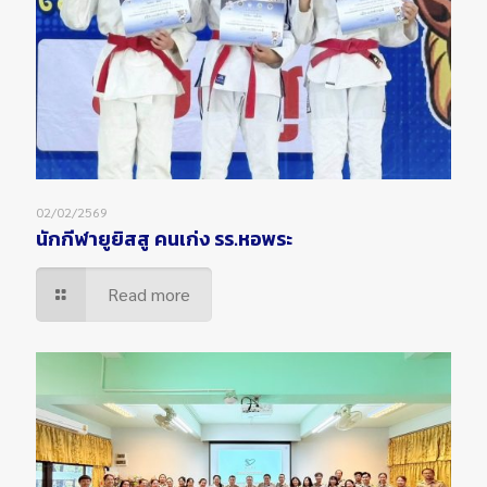
02/02/2569
นักกีฬายูยิสสู คนเก่ง รร.หอพระ
Read more