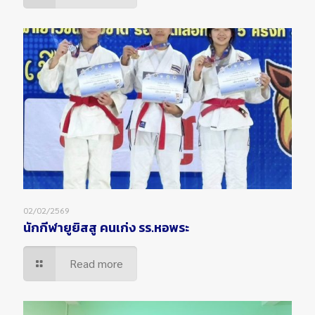
02/02/2569
นักกีฬายูยิสสู คนเก่ง รร.หอพระ
Read more