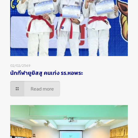
02/02/2569
นักกีฬายูยิสสู คนเก่ง รร.หอพระ
Read more