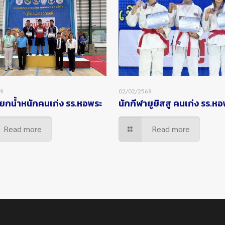
69
02/02/2569
ยกน้ำหนักคนเก่ง รร.หอพระ
นักกีฬายูยิสสู คนเก่ง รร.ห
Read more
Read more