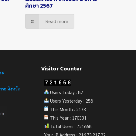
ศึกษา 2567
Read more
Visitor Counter
ระ
ระ จังหวัด
Users Today : 82
Users Yesterday : 258
This Month : 2173
This Year : 170331
Total Users : 721668
Your IP Address : 216.73.217.22