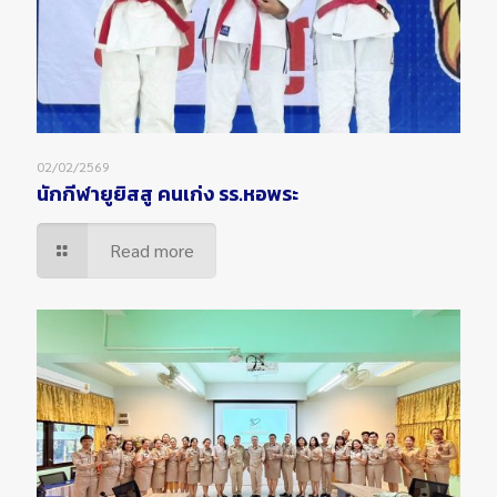
02/02/2569
นักกีฬายูยิสสู คนเก่ง รร.หอพระ
Read more