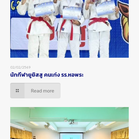
02/02/2569
นักกีฬายูยิสสู คนเก่ง รร.หอพระ
Read more