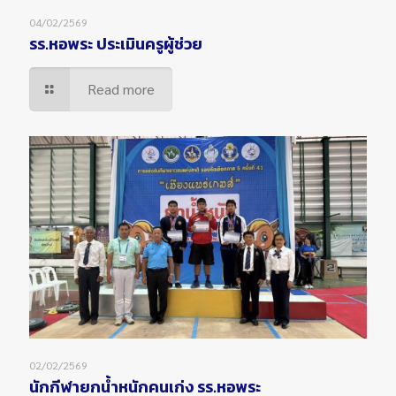
04/02/2569
รร.หอพระ ประเมินครูผู้ช่วย
Read more
02/02/2569
นักกีฬายกน้ำหนักคนเก่ง รร.หอพระ