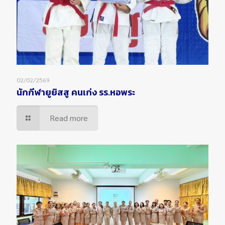
02/02/2569
นักกีฬายูยิสสู คนเก่ง รร.หอพระ
Read more