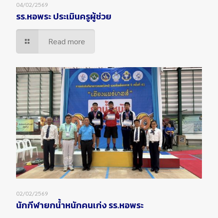
04/02/2569
รร.หอพระ ประเมินครูผู้ช่วย
Read more
02/02/2569
นักกีฬายกน้ำหนักคนเก่ง รร.หอพระ