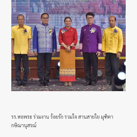
รร.หอพระ ร่วมงาน ร้อยรัก รวมใจ สานสายใย มุฑิตา
กษิณานุสรณ์