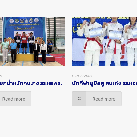
69
02/02/2569
ยกน้ำหนักคนเก่ง รร.หอพระ
นักกีฬายูยิสสู คนเก่ง รร.ห
Read more
Read more