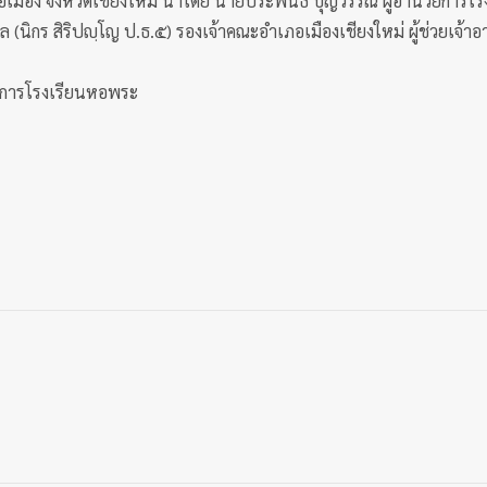
เมือง จังหวัดเชียงใหม่ นำโดย นายประพันธ์ บุญวรรณ์ ผู้อำนวยการโรงเ
ล (นิกร สิริปญฺโญ ป.ธ.๕) รองเจ้าคณะอำเภอเมืองเชียงใหม่ ผู้ช่วยเจ
วยการโรงเรียนหอพระ