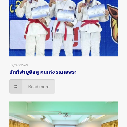
02/02/2569
นักกีฬายูยิสสู คนเก่ง รร.หอพระ
Read more