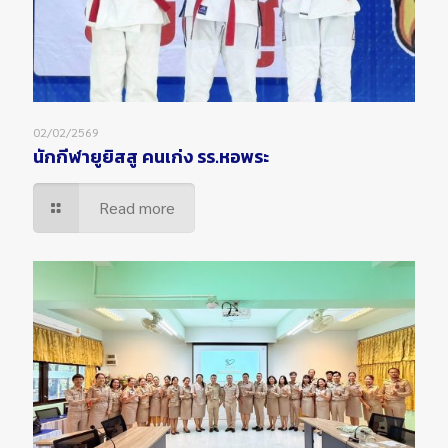
02/02/2569
นักกีฬายูยิสสู คนเก่ง รร.หอพระ
Read more