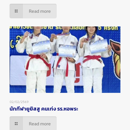
Read more
02/02/2569
นักกีฬายูยิสสู คนเก่ง รร.หอพระ
Read more