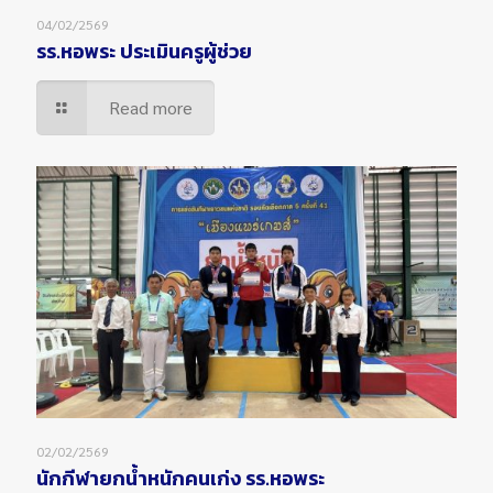
04/02/2569
รร.หอพระ ประเมินครูผู้ช่วย
Read more
02/02/2569
นักกีฬายกน้ำหนักคนเก่ง รร.หอพระ