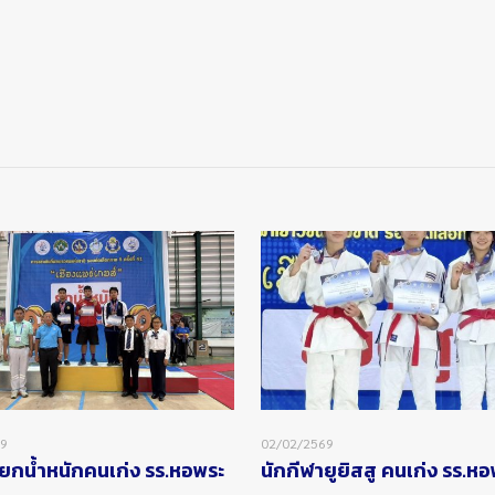
69
02/02/2569
ยกน้ำหนักคนเก่ง รร.หอพระ
นักกีฬายูยิสสู คนเก่ง รร.ห