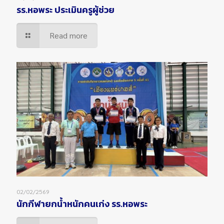
รร.หอพระ ประเมินครูผู้ช่วย
Read more
02/02/2569
นักกีฬายกน้ำหนักคนเก่ง รร.หอพระ