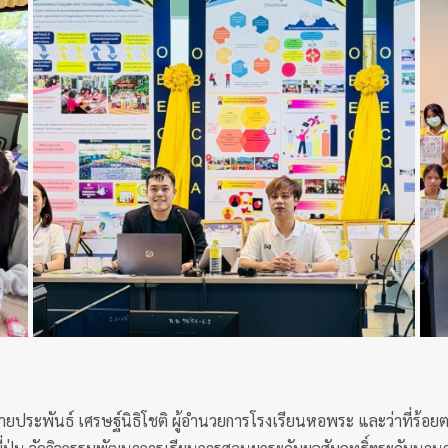
ยประพันธ์ เศรษฐ์นิธิโชติ ผู้อำนวยการโรงเรียนหอพระ และว่าที่ร้อย