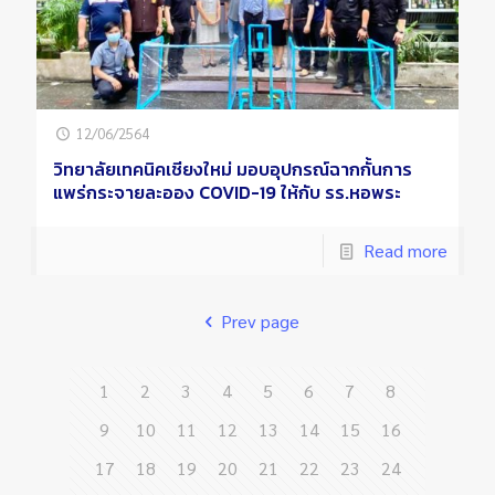
12/06/2564
วิทยาลัยเทคนิคเชียงใหม่ มอบอุปกรณ์ฉากกั้นการ
แพร่กระจายละออง COVID-19 ให้กับ รร.หอพระ
Read more
Prev page
1
2
3
4
5
6
7
8
9
10
11
12
13
14
15
16
17
18
19
20
21
22
23
24